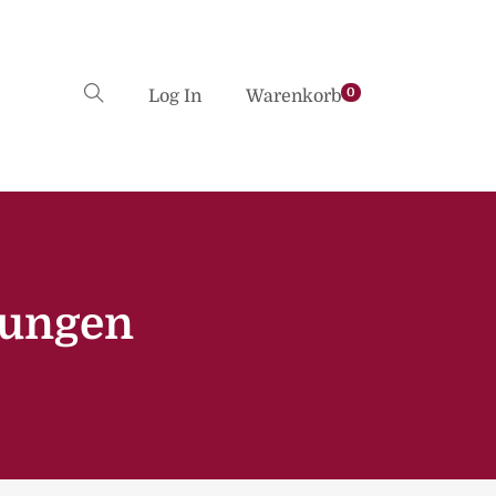
0
Log In
Warenkorb
gungen