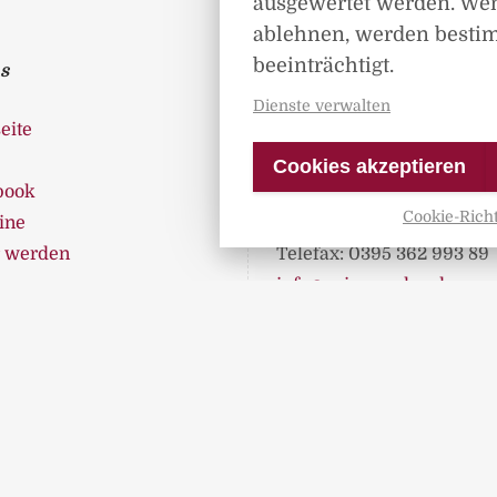
ausgewertet werden. We
ablehnen, werden besti
beeinträchtigt.
s
Kontakt
Dienste verwalten
eite
Spica Verlag GmbH
Liepser Weg 8
Cookies akzeptieren
book
17237 Blumenholz
Cookie-Richt
ine
Telefon: 0395 362 99 360
r werden
Telefax: 0395 362 993 89
 uns
info@spica-verlag.de