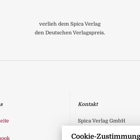
verlieh dem Spica Verlag
den Deutschen Verlagspreis.
s
Kontakt
eite
Spica Verlag GmbH
Liepser Weg 8
Cookie-Zustimmung
book
17237 Blumenholz