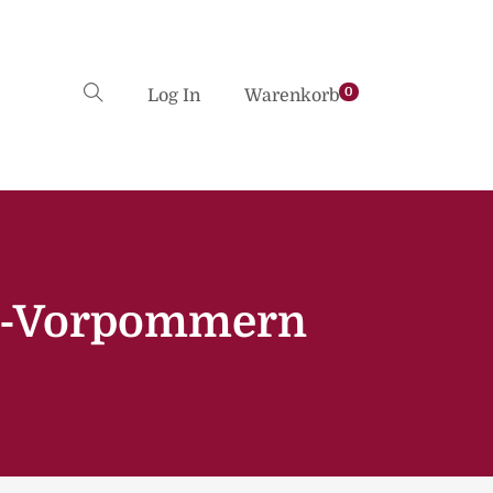
0
Log In
Warenkorb
rg-Vorpommern