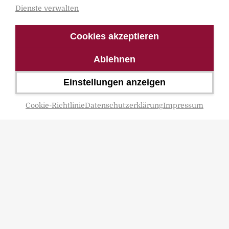
Dienste verwalten
Shop
Facebook
Cookies akzeptieren
Termine
Autor werden
Ablehnen
Über uns
Einstellungen anzeigen
Cookie-Richtlinie
Datenschutzerklärung
Impressum
Kontakt
Spica Verlag GmbH
Liepser Weg 8
17237 Blumenholz
Telefon: 0395 362 99 360
Telefax: 0395 362 993 89
info@spica-verlag.de