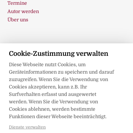
Termine
Autor werden
Über uns
Kontakt
Cookie-Zustimmung verwalten
Spica Verlag GmbH
Diese Webseite nutzt Cookies, um
Liepser Weg 8
Geräteinformationen zu speichern und darauf
17237 Blumenholz
zuzugreifen. Wenn Sie die Verwendung von
Telefon: 0395 362 99 360
Cookies akzeptieren, kann z.B. Ihr
Surfverhalten erfasst und ausgewertet
Telefax: 0395 362 993 89
werden. Wenn Sie die Verwendung von
info@spica-verlag.de
Cookies ablehnen, werden bestimmte
Funktionen dieser Webseite beeinträchtigt.
Dienste verwalten