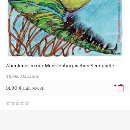
Abenteuer in der Mecklenburgischen Seenplatte
Thiele, Marianne
14,90
€
inkl. MwSt.
0
.
0
0
o