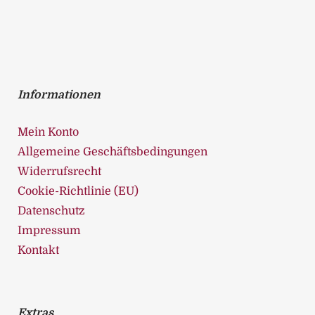
u
t
o
f
5
Informationen
Mein Konto
Allgemeine Geschäftsbedingungen
Widerrufsrecht
Cookie-Richtlinie (EU)
Datenschutz
Impressum
Kontakt
Extras