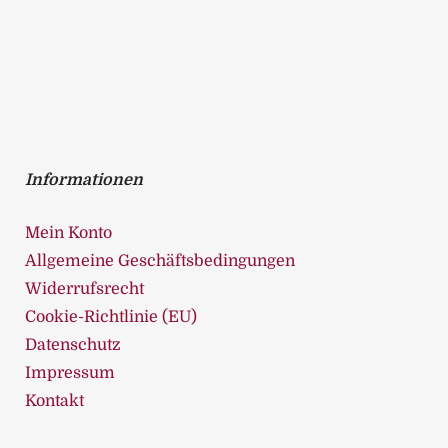
0
0
o
u
t
o
f
5
Informationen
Mein Konto
Allgemeine Geschäftsbedingungen
Widerrufsrecht
Cookie-Richtlinie (EU)
Datenschutz
Impressum
Kontakt