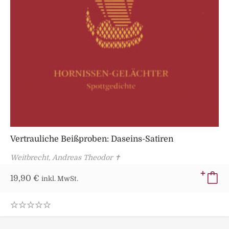
Vertrauliche Beißproben: Daseins-Satiren
Weitbrecht, Andreas Theodor ✝
19,90
€
inkl. MwSt.
0
.