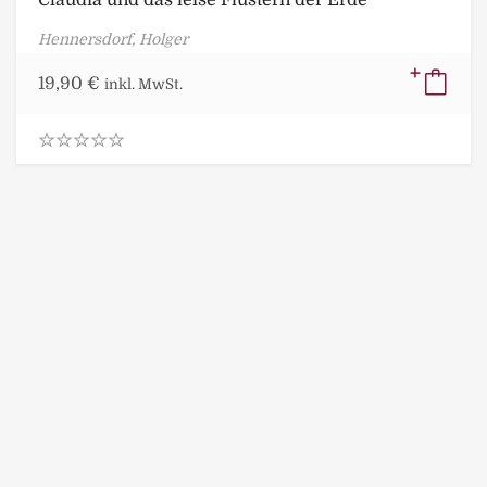
Hennersdorf, Holger
19,90
€
inkl. MwSt.
0
.
0
0
o
u
t
o
f
5