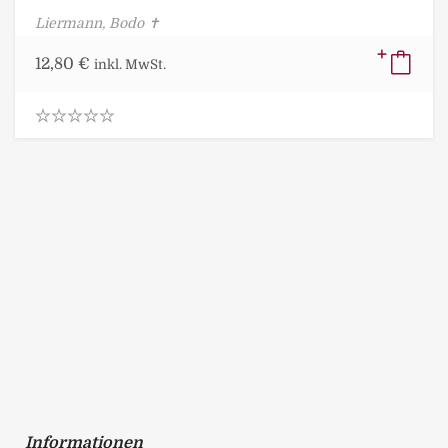
Liermann, Bodo ✝
12,80
€
inkl. MwSt.
0
.
0
0
o
u
t
o
f
5
Informationen