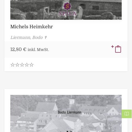
Michels Heimkehr
Liermann, Bodo ✝
12,80
€
inkl. MwSt.
0
.
0
0
o
u
t
o
f
5