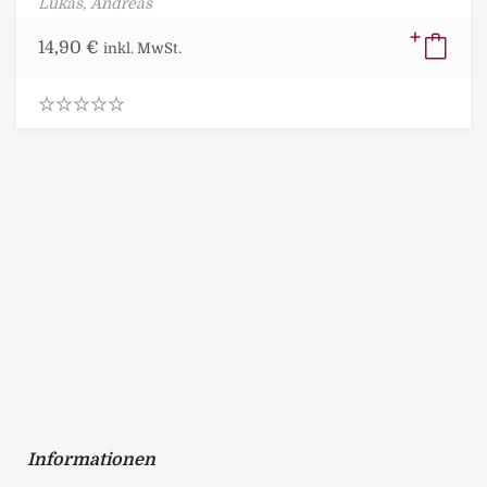
Lukas, Andreas
14,90
€
inkl. MwSt.
0
.
0
0
o
u
t
o
f
5
Informationen