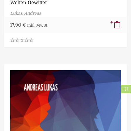
Welten-Gewitter
Lukas, Andreas
17,90
€
inkl. MwSt.
0
.
0
0
o
u
t
o
f
5