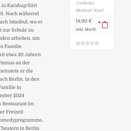
RG
Canbulat,
 in Karabag/Siirt
Mehmet Rasit
elt. Noch während
14,90
€
ach Istanbul, wo er
inkl. MwSt.
t zur Schule zu
unden arbeiten, um
n Familie
0
it etwa 20 Jahren
.
0
rismus an der
0
o
eiratete er die
u
t
ach Berlin. In den
o
Familie in
f
5
mber 2024
s Restaurant im
r Freizeit
p Comedyprogramme,
Theatern in Berlin