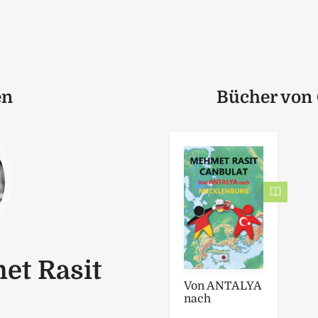
en
Bücher von 
et Rasit
Von ANTALYA
nach
MECKLENBU