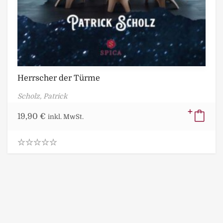
Herrscher der Türme
Scholz, Patrick
19,90
€
inkl. MwSt.
0
.
0
0
o
u
t
o
f