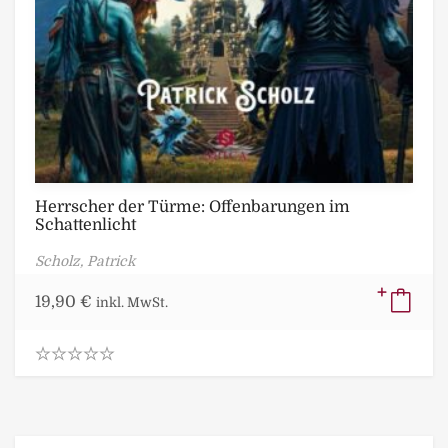
Herrscher der Türme: Offenbarungen im
Schattenlicht
Scholz, Patrick
19,90
€
inkl. MwSt.
0
.
0
0
o