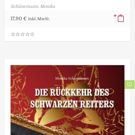
Schünemann, Monika
17,90
€
inkl. MwSt.
0
.
0
0
o
u
t
o
f
5