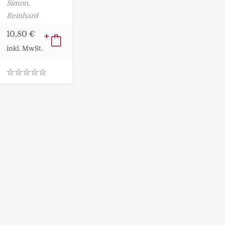
Simon,
Reinhard
10,80
€
inkl. MwSt.
0
.
0
0
o
u
t
o
f
5