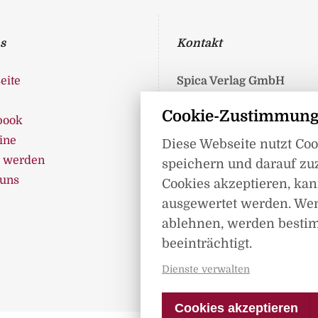
s
Kontakt
eite
Spica Verlag GmbH
Liepser Weg 8
Cookie-Zustimmung
book
17237 Blumenholz
ine
Telefon: 0395 362 99 360
Diese Webseite nutzt Co
r werden
Telefax: 0395 362 993 89
speichern und darauf zu
 uns
info@spica-verlag.de
Cookies akzeptieren, kann
ausgewertet werden. We
ablehnen, werden besti
beeinträchtigt.
Dienste verwalten
Cookies akzeptieren