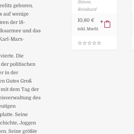
Simon,
elitz geboren.
Reinhard
is auf wenige
10,80
€
ren der 18-
inkl. MwSt.
olksarmee und das
Karl-Marx-
0
.
ierte. Die
0
 der politischen
0
o
r in der
u
t
en Gutes Groß
o
f
, mit dem Tag der
5
reisverwaltung des
eutigen
latte. Seine
chichte, Joggen
en. Seine größte