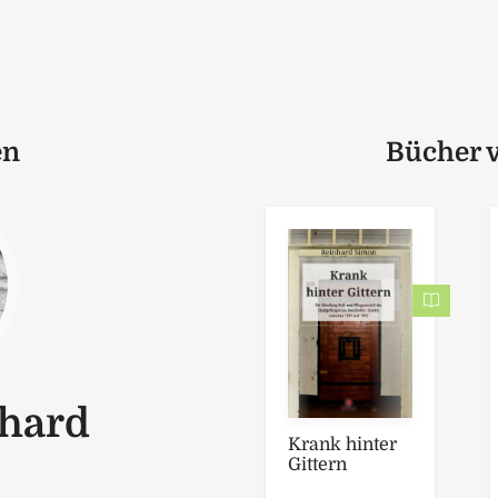
en
Bücher 
nhard
Krank hinter
Gittern