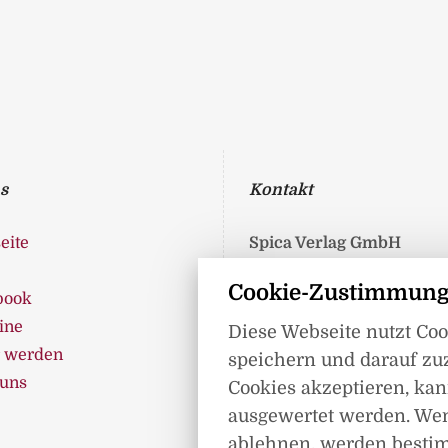
s
Kontakt
eite
Spica Verlag GmbH
Liepser Weg 8
Cookie-Zustimmung
book
17237 Blumenholz
ine
Telefon: 0395 362 99 360
Diese Webseite nutzt Co
r werden
Telefax: 0395 362 993 89
speichern und darauf zu
 uns
info@spica-verlag.de
Cookies akzeptieren, kann
ausgewertet werden. We
ablehnen, werden besti