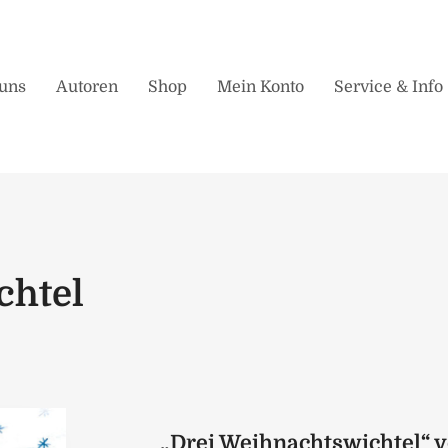
uns
Autoren
Shop
Mein Konto
Service & Info
chtel
„Drei Weihnachtswichtel“ v