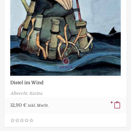
Distel im Wind
Albrecht, Karina
12,90
€
inkl. MwSt.
0