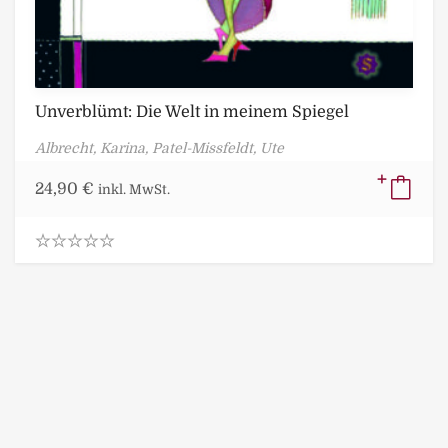
Unverblümt: Die Welt in meinem Spiegel
Albrecht, Karina,
Patel-Missfeldt, Ute
24,90
€
inkl. MwSt.
0
.
0
0
o
u
t
o
f
5