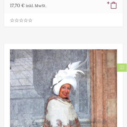
17,70
€
inkl. MwSt.
0
.
0
0
o
u
t
o
f
5