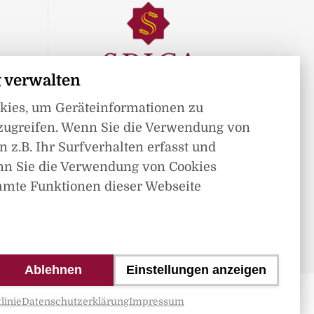
 verwalten
okies, um Geräteinformationen zu
Mitglied im
zugreifen. Wenn Sie die Verwendung von
 z.B. Ihr Surfverhalten erfasst und
nn Sie die Verwendung von Cookies
mmte Funktionen dieser Webseite
Ablehnen
Einstellungen anzeigen
linie
Datenschutzerklärung
Impressum