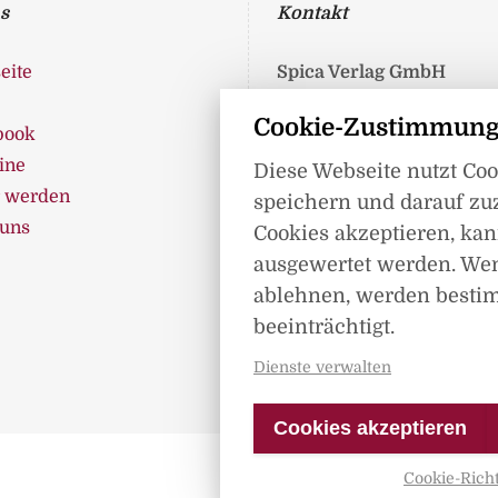
s
Kontakt
eite
Spica Verlag GmbH
Liepser Weg 8
Cookie-Zustimmung
book
17237 Blumenholz
ine
Telefon: 0395 362 99 360
Diese Webseite nutzt Co
r werden
Telefax: 0395 362 993 89
speichern und darauf zu
 uns
info@spica-verlag.de
Cookies akzeptieren, kann
ausgewertet werden. We
ablehnen, werden besti
beeinträchtigt.
Dienste verwalten
Cookies akzeptieren
Cookie-Richt