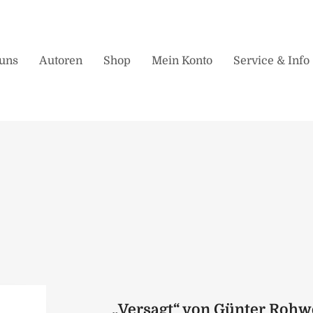
uns
Autoren
Shop
Mein Konto
Service & Info
„Versagt“ von Günter Rohw