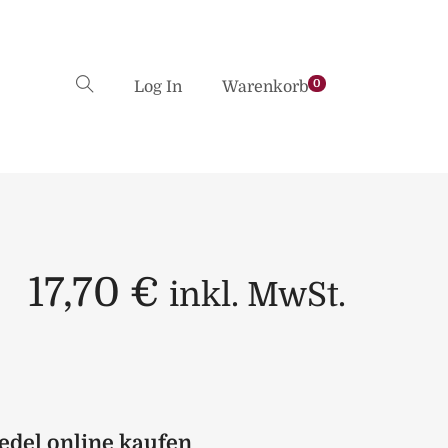
0
Log In
Warenkorb
17,70
€
inkl. MwSt.
edel online kaufen