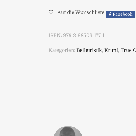
Auf die Wunschliste
Facebook
ISBN:
978-3-98503-177-1
Kategorien:
Belletristik
,
Krimi
,
True 