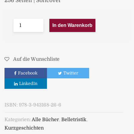
256 Seiten | Softcover
In den Warenkorb
Auf die Wunschliste
Facebook
Twitter
LinkedIn
ISBN:
978-3-943168-26-6
Kategorien:
Alle Bücher
,
Belletristik
,
Kurzgeschichten